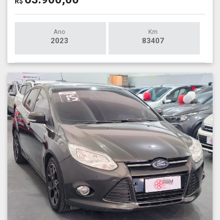
R$
Ano
Km
2023
83407