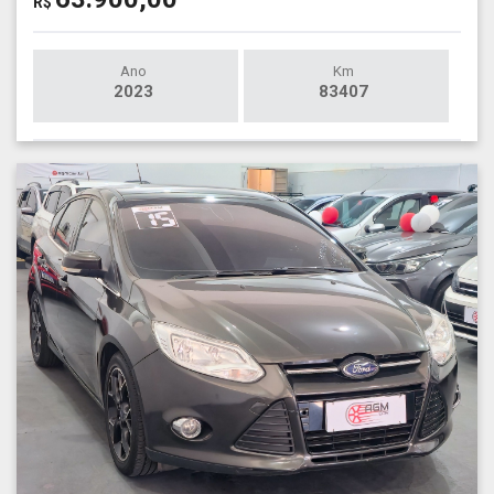
R$
Ano
Km
2023
83407